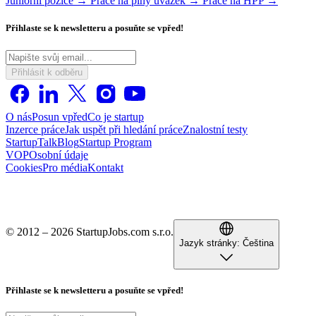
Juniorní pozice →
Práce na plný úvazek →
Práce na HPP →
Přihlaste se k newsletteru a posuňte se vpřed!
Přihlásit k odběru
O nás
Posun vpřed
Co je startup
Inzerce práce
Jak uspět při hledání práce
Znalostní testy
StartupTalk
Blog
Startup Program
VOP
Osobní údaje
Cookies
Pro média
Kontakt
© 2012 – 2026 StartupJobs.com s.r.o.
Jazyk stránky:
Čeština
Přihlaste se k newsletteru a posuňte se vpřed!