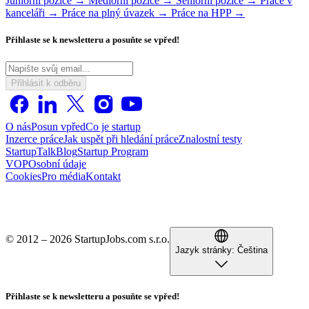
Juniorní pozice →
Mediorní pozice →
Seniorní pozice →
Práce v
kanceláři →
Práce na plný úvazek →
Práce na HPP →
Přihlaste se k newsletteru a posuňte se vpřed!
Přihlásit k odběru
O nás
Posun vpřed
Co je startup
Inzerce práce
Jak uspět při hledání práce
Znalostní testy
StartupTalk
Blog
Startup Program
VOP
Osobní údaje
Cookies
Pro média
Kontakt
© 2012 – 2026 StartupJobs.com s.r.o.
Jazyk stránky:
Čeština
Přihlaste se k newsletteru a posuňte se vpřed!