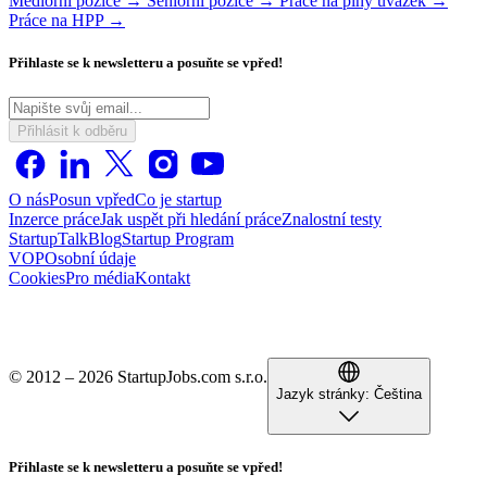
Mediorní pozice →
Seniorní pozice →
Práce na plný úvazek →
Práce na HPP →
Přihlaste se k newsletteru a posuňte se vpřed!
Přihlásit k odběru
O nás
Posun vpřed
Co je startup
Inzerce práce
Jak uspět při hledání práce
Znalostní testy
StartupTalk
Blog
Startup Program
VOP
Osobní údaje
Cookies
Pro média
Kontakt
© 2012 – 2026 StartupJobs.com s.r.o.
Jazyk stránky:
Čeština
Přihlaste se k newsletteru a posuňte se vpřed!