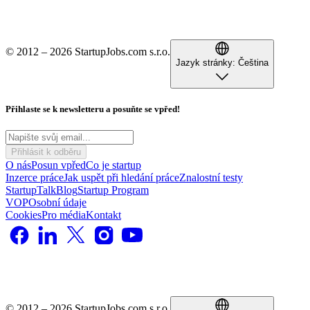
© 2012 – 2026 StartupJobs.com s.r.o.
Jazyk stránky:
Čeština
Přihlaste se k newsletteru a posuňte se vpřed!
Přihlásit k odběru
O nás
Posun vpřed
Co je startup
Inzerce práce
Jak uspět při hledání práce
Znalostní testy
StartupTalk
Blog
Startup Program
VOP
Osobní údaje
Cookies
Pro média
Kontakt
© 2012 – 2026 StartupJobs.com s.r.o.