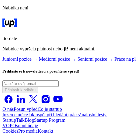
Nabídka není
-to-date
Nabídce vypršela platnost nebo již není aktuální.
Juniorní pozice →
Mediorní pozice →
Seniorní pozice →
Práce na 
Přihlaste se k newsletteru a posuňte se vpřed!
Přihlásit k odběru
O nás
Posun vpřed
Co je startup
Inzerce práce
Jak uspět při hledání práce
Znalostní testy
StartupTalk
Blog
Startup Program
VOP
Osobní údaje
Cookies
Pro média
Kontakt