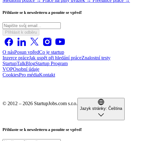
Mediorní pozice →
Práce na plný úvazek →
Freelance práce →
Přihlaste se k newsletteru a posuňte se vpřed!
Přihlásit k odběru
O nás
Posun vpřed
Co je startup
Inzerce práce
Jak uspět při hledání práce
Znalostní testy
StartupTalk
Blog
Startup Program
VOP
Osobní údaje
Cookies
Pro média
Kontakt
© 2012 – 2026 StartupJobs.com s.r.o.
Jazyk stránky:
Čeština
Přihlaste se k newsletteru a posuňte se vpřed!