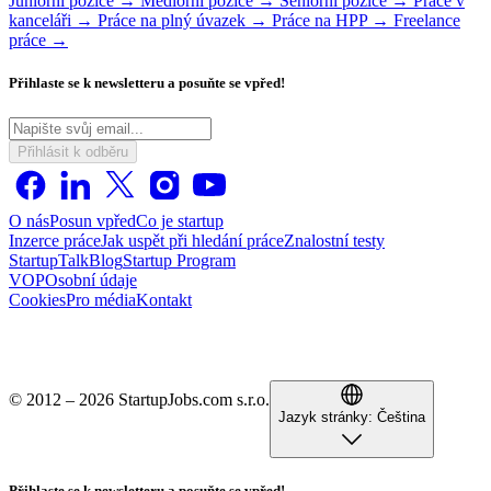
Juniorní pozice →
Mediorní pozice →
Seniorní pozice →
Práce v
kanceláři →
Práce na plný úvazek →
Práce na HPP →
Freelance
práce →
Přihlaste se k newsletteru a posuňte se vpřed!
Přihlásit k odběru
O nás
Posun vpřed
Co je startup
Inzerce práce
Jak uspět při hledání práce
Znalostní testy
StartupTalk
Blog
Startup Program
VOP
Osobní údaje
Cookies
Pro média
Kontakt
© 2012 – 2026 StartupJobs.com s.r.o.
Jazyk stránky:
Čeština
Přihlaste se k newsletteru a posuňte se vpřed!