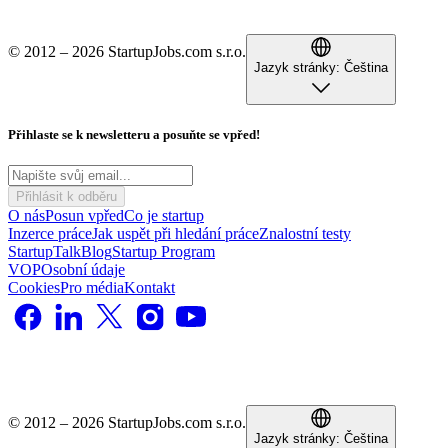
© 2012 – 2026 StartupJobs.com s.r.o.
Jazyk stránky:
Čeština
Přihlaste se k newsletteru a posuňte se vpřed!
Přihlásit k odběru
O nás
Posun vpřed
Co je startup
Inzerce práce
Jak uspět při hledání práce
Znalostní testy
StartupTalk
Blog
Startup Program
VOP
Osobní údaje
Cookies
Pro média
Kontakt
© 2012 – 2026 StartupJobs.com s.r.o.
Jazyk stránky:
Čeština