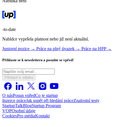
Nabídka není
-to-date
Nabídce vypršela platnost nebo již není aktuální.
Juniorní pozice →
Práce na plný úvazek →
Práce na HPP →
Přihlaste se k newsletteru a posuňte se vpřed!
Přihlásit k odběru
O nás
Posun vpřed
Co je startup
Inzerce práce
Jak uspět při hledání práce
Znalostní testy
StartupTalk
Blog
Startup Program
VOP
Osobní údaje
Cookies
Pro média
Kontakt