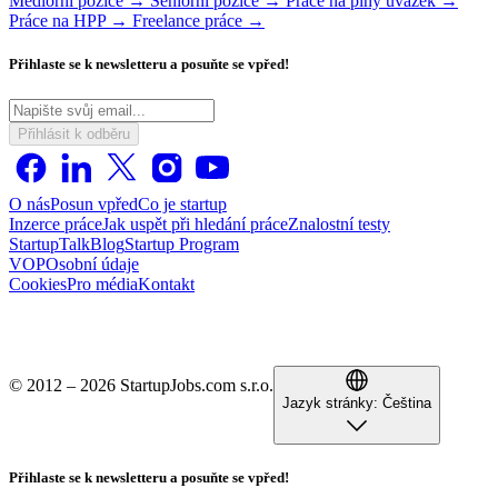
Mediorní pozice →
Seniorní pozice →
Práce na plný úvazek →
Práce na HPP →
Freelance práce →
Přihlaste se k newsletteru a posuňte se vpřed!
Přihlásit k odběru
O nás
Posun vpřed
Co je startup
Inzerce práce
Jak uspět při hledání práce
Znalostní testy
StartupTalk
Blog
Startup Program
VOP
Osobní údaje
Cookies
Pro média
Kontakt
© 2012 – 2026 StartupJobs.com s.r.o.
Jazyk stránky:
Čeština
Přihlaste se k newsletteru a posuňte se vpřed!