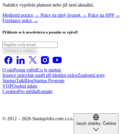
Nabídce vypršela platnost nebo již není aktuální.
Mediorní pozice →
Práce na plný úvazek →
Práce na HPP →
Freelance práce →
Přihlaste se k newsletteru a posuňte se vpřed!
Přihlásit k odběru
O nás
Posun vpřed
Co je startup
Inzerce práce
Jak uspět při hledání práce
Znalostní testy
StartupTalk
Blog
Startup Program
VOP
Osobní údaje
Cookies
Pro média
Kontakt
© 2012 – 2026 StartupJobs.com s.r.o.
Jazyk stránky:
Čeština