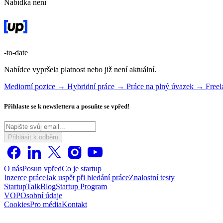
Nabídka není
-to-date
Nabídce vypršela platnost nebo již není aktuální.
Mediorní pozice →
Hybridní práce →
Práce na plný úvazek →
Freel
Přihlaste se k newsletteru a posuňte se vpřed!
Přihlásit k odběru
O nás
Posun vpřed
Co je startup
Inzerce práce
Jak uspět při hledání práce
Znalostní testy
StartupTalk
Blog
Startup Program
VOP
Osobní údaje
Cookies
Pro média
Kontakt