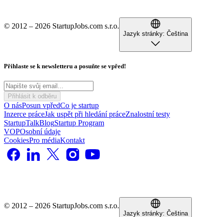
© 2012 – 2026 StartupJobs.com s.r.o.
Jazyk stránky:
Čeština
Přihlaste se k newsletteru a posuňte se vpřed!
Přihlásit k odběru
O nás
Posun vpřed
Co je startup
Inzerce práce
Jak uspět při hledání práce
Znalostní testy
StartupTalk
Blog
Startup Program
VOP
Osobní údaje
Cookies
Pro média
Kontakt
© 2012 – 2026 StartupJobs.com s.r.o.
Jazyk stránky:
Čeština