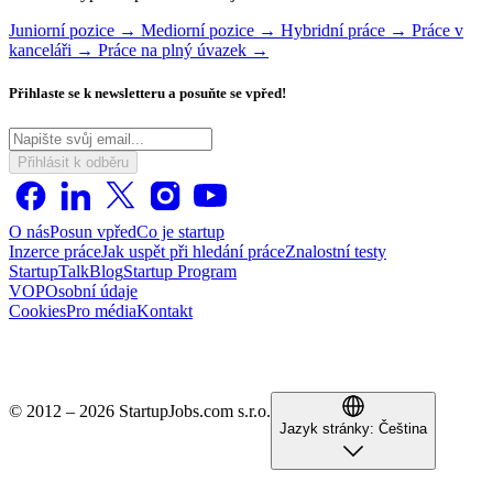
Juniorní pozice →
Mediorní pozice →
Hybridní práce →
Práce v
kanceláři →
Práce na plný úvazek →
Přihlaste se k newsletteru a posuňte se vpřed!
Přihlásit k odběru
O nás
Posun vpřed
Co je startup
Inzerce práce
Jak uspět při hledání práce
Znalostní testy
StartupTalk
Blog
Startup Program
VOP
Osobní údaje
Cookies
Pro média
Kontakt
© 2012 – 2026 StartupJobs.com s.r.o.
Jazyk stránky:
Čeština