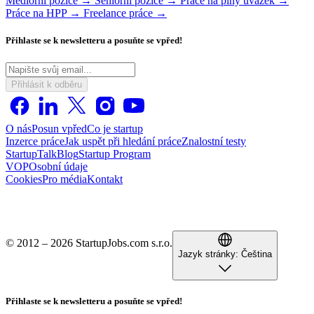
Mediorní pozice →
Seniorní pozice →
Práce na plný úvazek →
Práce na HPP →
Freelance práce →
Přihlaste se k newsletteru a posuňte se vpřed!
Přihlásit k odběru
O nás
Posun vpřed
Co je startup
Inzerce práce
Jak uspět při hledání práce
Znalostní testy
StartupTalk
Blog
Startup Program
VOP
Osobní údaje
Cookies
Pro média
Kontakt
© 2012 – 2026 StartupJobs.com s.r.o.
Jazyk stránky:
Čeština
Přihlaste se k newsletteru a posuňte se vpřed!