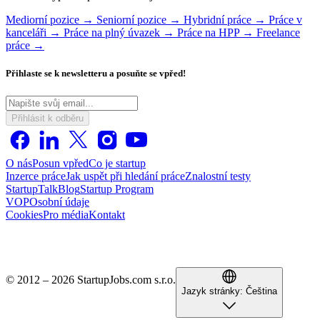
Mediorní pozice →
Seniorní pozice →
Hybridní práce →
Práce v
kanceláři →
Práce na plný úvazek →
Práce na HPP →
Freelance
práce →
Přihlaste se k newsletteru a posuňte se vpřed!
Přihlásit k odběru
O nás
Posun vpřed
Co je startup
Inzerce práce
Jak uspět při hledání práce
Znalostní testy
StartupTalk
Blog
Startup Program
VOP
Osobní údaje
Cookies
Pro média
Kontakt
© 2012 – 2026 StartupJobs.com s.r.o.
Jazyk stránky:
Čeština