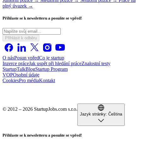
Juniorní pozice →
Mediorní pozice →
Seniorní pozice →
Práce na
plný úvazek →
Přihlaste se k newsletteru a posuňte se vpřed!
Přihlásit k odběru
O nás
Posun vpřed
Co je startup
Inzerce práce
Jak uspět při hledání práce
Znalostní testy
StartupTalk
Blog
Startup Program
VOP
Osobní údaje
Cookies
Pro média
Kontakt
© 2012 – 2026 StartupJobs.com s.r.o.
Jazyk stránky:
Čeština
Přihlaste se k newsletteru a posuňte se vpřed!