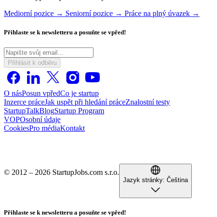
Mediorní pozice →
Seniorní pozice →
Práce na plný úvazek →
Přihlaste se k newsletteru a posuňte se vpřed!
Přihlásit k odběru
O nás
Posun vpřed
Co je startup
Inzerce práce
Jak uspět při hledání práce
Znalostní testy
StartupTalk
Blog
Startup Program
VOP
Osobní údaje
Cookies
Pro média
Kontakt
© 2012 – 2026 StartupJobs.com s.r.o.
Jazyk stránky:
Čeština
Přihlaste se k newsletteru a posuňte se vpřed!