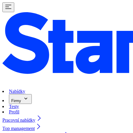
Nabídky
Firmy
Testy
Profil
Pracovní nabídky
Top management