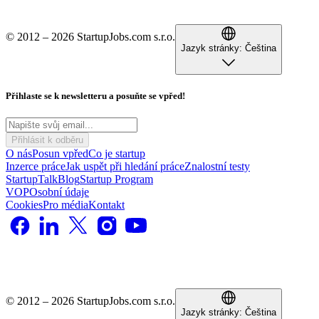
© 2012 – 2026 StartupJobs.com s.r.o.
Jazyk stránky:
Čeština
Přihlaste se k newsletteru a posuňte se vpřed!
Přihlásit k odběru
O nás
Posun vpřed
Co je startup
Inzerce práce
Jak uspět při hledání práce
Znalostní testy
StartupTalk
Blog
Startup Program
VOP
Osobní údaje
Cookies
Pro média
Kontakt
© 2012 – 2026 StartupJobs.com s.r.o.
Jazyk stránky:
Čeština