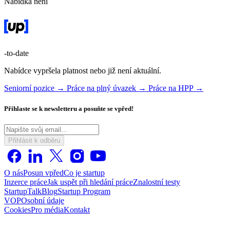
Nabídka není
-to-date
Nabídce vypršela platnost nebo již není aktuální.
Seniorní pozice →
Práce na plný úvazek →
Práce na HPP →
Přihlaste se k newsletteru a posuňte se vpřed!
Přihlásit k odběru
O nás
Posun vpřed
Co je startup
Inzerce práce
Jak uspět při hledání práce
Znalostní testy
StartupTalk
Blog
Startup Program
VOP
Osobní údaje
Cookies
Pro média
Kontakt