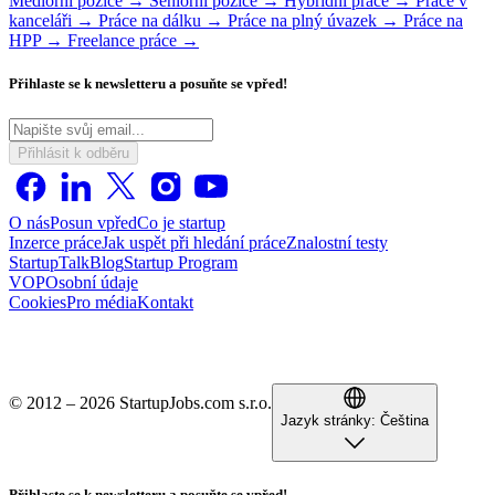
Mediorní pozice →
Seniorní pozice →
Hybridní práce →
Práce v
kanceláři →
Práce na dálku →
Práce na plný úvazek →
Práce na
HPP →
Freelance práce →
Přihlaste se k newsletteru a posuňte se vpřed!
Přihlásit k odběru
O nás
Posun vpřed
Co je startup
Inzerce práce
Jak uspět při hledání práce
Znalostní testy
StartupTalk
Blog
Startup Program
VOP
Osobní údaje
Cookies
Pro média
Kontakt
© 2012 – 2026 StartupJobs.com s.r.o.
Jazyk stránky:
Čeština
Přihlaste se k newsletteru a posuňte se vpřed!