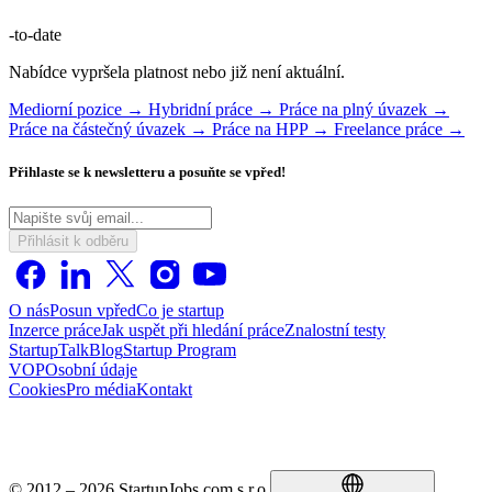
-to-date
Nabídce vypršela platnost nebo již není aktuální.
Mediorní pozice →
Hybridní práce →
Práce na plný úvazek →
Práce na částečný úvazek →
Práce na HPP →
Freelance práce →
Přihlaste se k newsletteru a posuňte se vpřed!
Přihlásit k odběru
O nás
Posun vpřed
Co je startup
Inzerce práce
Jak uspět při hledání práce
Znalostní testy
StartupTalk
Blog
Startup Program
VOP
Osobní údaje
Cookies
Pro média
Kontakt
© 2012 – 2026 StartupJobs.com s.r.o.