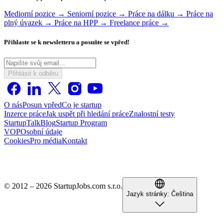
Mediorní pozice →
Seniorní pozice →
Práce na dálku →
Práce na
plný úvazek →
Práce na HPP →
Freelance práce →
Přihlaste se k newsletteru a posuňte se vpřed!
Přihlásit k odběru
O nás
Posun vpřed
Co je startup
Inzerce práce
Jak uspět při hledání práce
Znalostní testy
StartupTalk
Blog
Startup Program
VOP
Osobní údaje
Cookies
Pro média
Kontakt
© 2012 – 2026 StartupJobs.com s.r.o.
Jazyk stránky:
Čeština