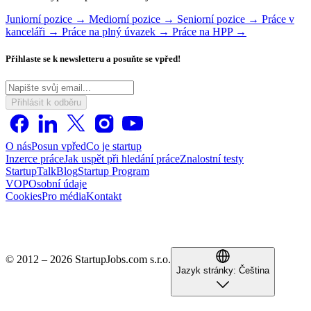
Juniorní pozice →
Mediorní pozice →
Seniorní pozice →
Práce v
kanceláři →
Práce na plný úvazek →
Práce na HPP →
Přihlaste se k newsletteru a posuňte se vpřed!
Přihlásit k odběru
O nás
Posun vpřed
Co je startup
Inzerce práce
Jak uspět při hledání práce
Znalostní testy
StartupTalk
Blog
Startup Program
VOP
Osobní údaje
Cookies
Pro média
Kontakt
© 2012 – 2026 StartupJobs.com s.r.o.
Jazyk stránky:
Čeština