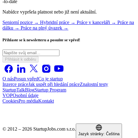
-to-date
Nabídce vypršela platnost nebo již není aktuální.
Seniorní pozice →
Hybridní práce →
Práce v kanceláři →
Práce na
dálku →
Práce na plný úvazek →
Přihlaste se k newsletteru a posuňte se vpřed!
Přihlásit k odběru
O nás
Posun vpřed
Co je startup
Inzerce práce
Jak uspět při hledání práce
Znalostní testy
StartupTalk
Blog
Startup Program
VOP
Osobní údaje
Cookies
Pro média
Kontakt
© 2012 – 2026 StartupJobs.com s.r.o.
Jazyk stránky:
Čeština