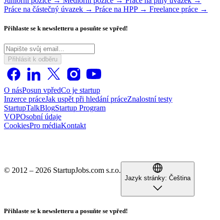
Juniorní pozice →
Mediorní pozice →
Práce na plný úvazek →
Práce na částečný úvazek →
Práce na HPP →
Freelance práce →
Přihlaste se k newsletteru a posuňte se vpřed!
Přihlásit k odběru
O nás
Posun vpřed
Co je startup
Inzerce práce
Jak uspět při hledání práce
Znalostní testy
StartupTalk
Blog
Startup Program
VOP
Osobní údaje
Cookies
Pro média
Kontakt
© 2012 – 2026 StartupJobs.com s.r.o.
Jazyk stránky:
Čeština
Přihlaste se k newsletteru a posuňte se vpřed!