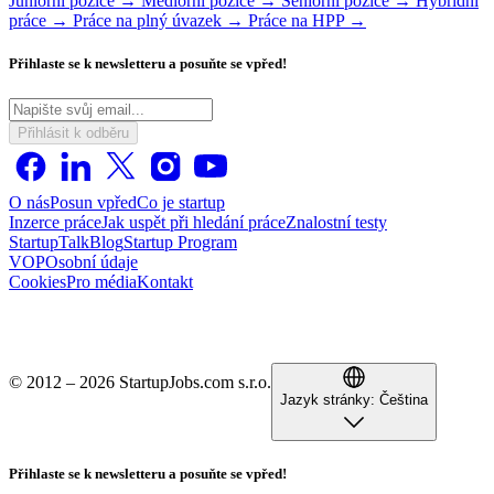
Juniorní pozice →
Mediorní pozice →
Seniorní pozice →
Hybridní
práce →
Práce na plný úvazek →
Práce na HPP →
Přihlaste se k newsletteru a posuňte se vpřed!
Přihlásit k odběru
O nás
Posun vpřed
Co je startup
Inzerce práce
Jak uspět při hledání práce
Znalostní testy
StartupTalk
Blog
Startup Program
VOP
Osobní údaje
Cookies
Pro média
Kontakt
© 2012 – 2026 StartupJobs.com s.r.o.
Jazyk stránky:
Čeština
Přihlaste se k newsletteru a posuňte se vpřed!