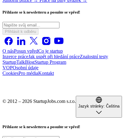
Juniorní pozice →
Práce na plný úvazek →
Přihlaste se k newsletteru a posuňte se vpřed!
Přihlásit k odběru
O nás
Posun vpřed
Co je startup
Inzerce práce
Jak uspět při hledání práce
Znalostní testy
StartupTalk
Blog
Startup Program
VOP
Osobní údaje
Cookies
Pro média
Kontakt
© 2012 – 2026 StartupJobs.com s.r.o.
Jazyk stránky:
Čeština
Přihlaste se k newsletteru a posuňte se vpřed!