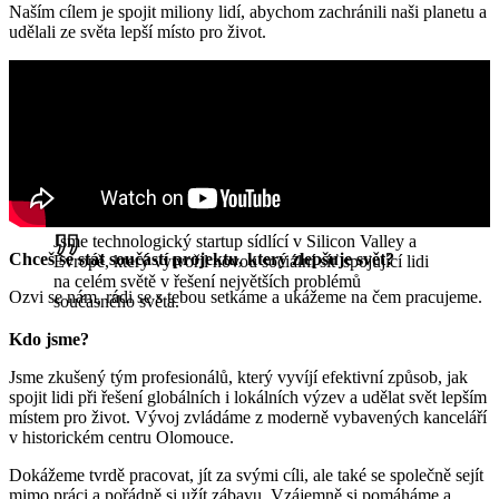
Naším cílem je spojit miliony lidí, abychom zachránili naši planetu a
udělali ze světa lepší místo pro život.
Jsme technologický startup sídlící v Silicon Valley a
Chceš se stát součástí projektu, který zlepšuje svět?
Evropě, který vytvořil novou sociální síť spojující lidi
na celém světě v řešení největších problémů
Ozvi se nám, rádi se s tebou setkáme a ukážeme na čem pracujeme.
současného světa.
Kdo jsme?
Jsme zkušený tým profesionálů, který vyvíjí efektivní způsob, jak
spojit lidi při řešení globálních i lokálních výzev a udělat svět lepším
místem pro život. Vývoj zvládáme z moderně vybavených kanceláří
v historickém centru Olomouce.
Dokážeme tvrdě pracovat, jít za svými cíli, ale také se společně sejít
mimo práci a pořádně si užít zábavu. Vzájemně si pomáháme a