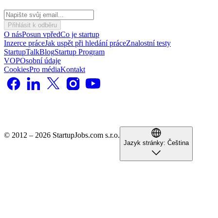
Přihlásit k odběru
O nás
Posun vpřed
Co je startup
Inzerce práce
Jak uspět při hledání práce
Znalostní testy
StartupTalk
Blog
Startup Program
VOP
Osobní údaje
Cookies
Pro média
Kontakt
© 2012 – 2026 StartupJobs.com s.r.o.
Jazyk stránky:
Čeština