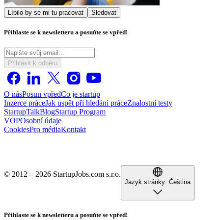
Líbilo by se mi tu pracovat
Sledovat
Přihlaste se k newsletteru a posuňte se vpřed!
Přihlásit k odběru
O nás
Posun vpřed
Co je startup
Inzerce práce
Jak uspět při hledání práce
Znalostní testy
StartupTalk
Blog
Startup Program
VOP
Osobní údaje
Cookies
Pro média
Kontakt
© 2012 – 2026 StartupJobs.com s.r.o.
Jazyk stránky:
Čeština
Přihlaste se k newsletteru a posuňte se vpřed!