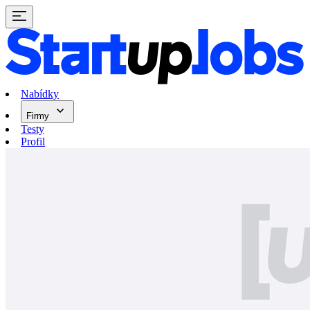
Nabídky
Firmy
Testy
Profil