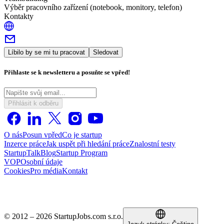
Výběr pracovního zařízení (notebook, monitory, telefon)
Kontakty
Líbilo by se mi tu pracovat
Sledovat
Přihlaste se k newsletteru a posuňte se vpřed!
Přihlásit k odběru
O nás
Posun vpřed
Co je startup
Inzerce práce
Jak uspět při hledání práce
Znalostní testy
StartupTalk
Blog
Startup Program
VOP
Osobní údaje
Cookies
Pro média
Kontakt
© 2012 – 2026 StartupJobs.com s.r.o.