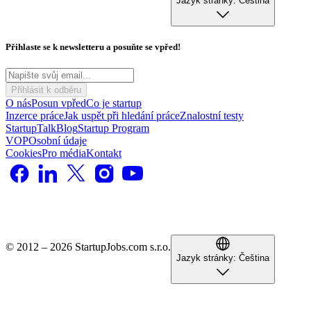
Jazyk stránky:
Čeština
Přihlaste se k newsletteru a posuňte se vpřed!
Přihlásit k odběru
O nás
Posun vpřed
Co je startup
Inzerce práce
Jak uspět při hledání práce
Znalostní testy
StartupTalk
Blog
Startup Program
VOP
Osobní údaje
Cookies
Pro média
Kontakt
© 2012 – 2026 StartupJobs.com s.r.o.
Jazyk stránky:
Čeština