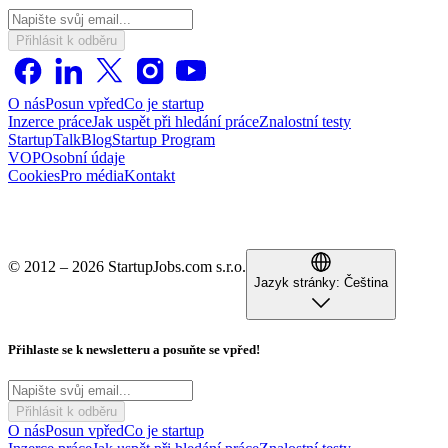
Přihlásit k odběru
O nás
Posun vpřed
Co je startup
Inzerce práce
Jak uspět při hledání práce
Znalostní testy
StartupTalk
Blog
Startup Program
VOP
Osobní údaje
Cookies
Pro média
Kontakt
© 2012 – 2026 StartupJobs.com s.r.o.
Jazyk stránky:
Čeština
Přihlaste se k newsletteru a posuňte se vpřed!
Přihlásit k odběru
O nás
Posun vpřed
Co je startup