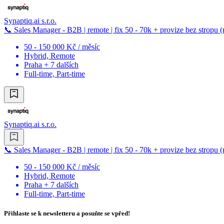
Synaptiq.ai s.r.o.
📞 Sales Manager - B2B | remote | fix 50 - 70k + provize bez stropu (
50 - 150 000 Kč / měsíc
Hybrid, Remote
Praha + 7 dalších
Full-time, Part-time
Synaptiq.ai s.r.o.
📞 Sales Manager - B2B | remote | fix 50 - 70k + provize bez stropu (
50 - 150 000 Kč / měsíc
Hybrid, Remote
Praha + 7 dalších
Full-time, Part-time
Přihlaste se k newsletteru a posuňte se vpřed!