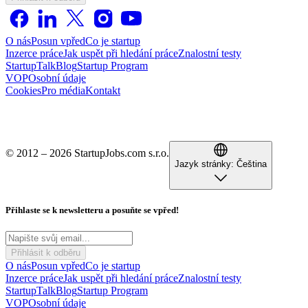
O nás
Posun vpřed
Co je startup
Inzerce práce
Jak uspět při hledání práce
Znalostní testy
StartupTalk
Blog
Startup Program
VOP
Osobní údaje
Cookies
Pro média
Kontakt
© 2012 – 2026 StartupJobs.com s.r.o.
Jazyk stránky:
Čeština
Přihlaste se k newsletteru a posuňte se vpřed!
Přihlásit k odběru
O nás
Posun vpřed
Co je startup
Inzerce práce
Jak uspět při hledání práce
Znalostní testy
StartupTalk
Blog
Startup Program
VOP
Osobní údaje