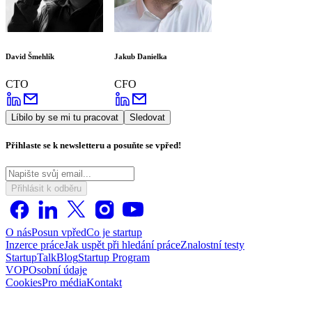
David Šmehlík
Jakub Danielka
CTO
CFO
Líbilo by se mi tu pracovat
Sledovat
Přihlaste se k newsletteru a posuňte se vpřed!
Přihlásit k odběru
O nás
Posun vpřed
Co je startup
Inzerce práce
Jak uspět při hledání práce
Znalostní testy
StartupTalk
Blog
Startup Program
VOP
Osobní údaje
Cookies
Pro média
Kontakt