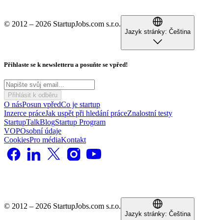
© 2012 – 2026 StartupJobs.com s.r.o.
Jazyk stránky:
Čeština
Přihlaste se k newsletteru a posuňte se vpřed!
Přihlásit k odběru
O nás
Posun vpřed
Co je startup
Inzerce práce
Jak uspět při hledání práce
Znalostní testy
StartupTalk
Blog
Startup Program
VOP
Osobní údaje
Cookies
Pro média
Kontakt
© 2012 – 2026 StartupJobs.com s.r.o.
Jazyk stránky:
Čeština