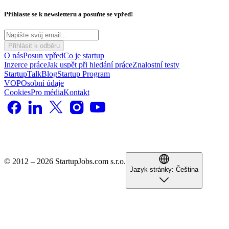
Přihlaste se k newsletteru a posuňte se vpřed!
Přihlásit k odběru
O nás
Posun vpřed
Co je startup
Inzerce práce
Jak uspět při hledání práce
Znalostní testy
StartupTalk
Blog
Startup Program
VOP
Osobní údaje
Cookies
Pro média
Kontakt
© 2012 – 2026 StartupJobs.com s.r.o.
Jazyk stránky:
Čeština