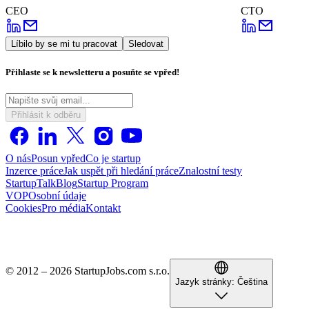
CEO
CTO
Líbilo by se mi tu pracovat
Sledovat
Přihlaste se k newsletteru a posuňte se vpřed!
Přihlásit k odběru
O nás
Posun vpřed
Co je startup
Inzerce práce
Jak uspět při hledání práce
Znalostní testy
StartupTalk
Blog
Startup Program
VOP
Osobní údaje
Cookies
Pro média
Kontakt
© 2012 – 2026 StartupJobs.com s.r.o.
Jazyk stránky:
Čeština