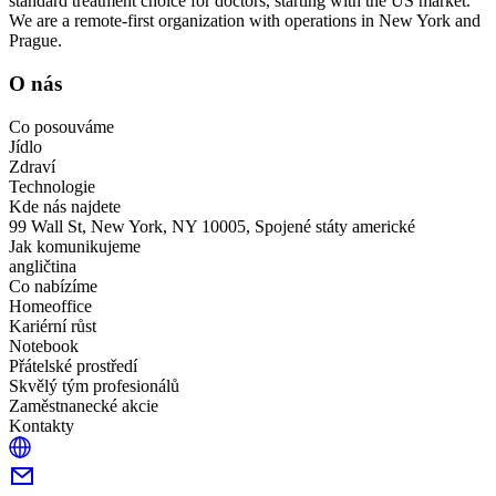
standard treatment choice for doctors, starting with the US market.
We are a remote-first organization with operations in New York and
Prague.
O nás
Co posouváme
Jídlo
Zdraví
Technologie
Kde nás najdete
99 Wall St, New York, NY 10005, Spojené státy americké
Jak komunikujeme
angličtina
Co nabízíme
Homeoffice
Kariérní růst
Notebook
Přátelské prostředí
Skvělý tým profesionálů
Zaměstnanecké akcie
Kontakty