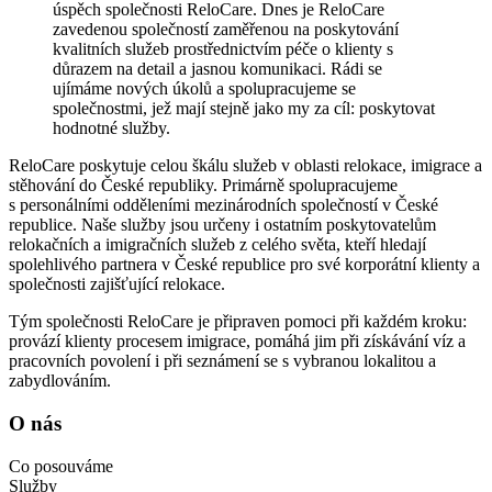
úspěch společnosti ReloCare. Dnes je ReloCare
zavedenou společností zaměřenou na poskytování
kvalitních služeb prostřednictvím péče o klienty s
důrazem na detail a jasnou komunikaci. Rádi se
ujímáme nových úkolů a spolupracujeme se
společnostmi, jež mají stejně jako my za cíl: poskytovat
hodnotné služby.
ReloCare poskytuje celou škálu služeb v oblasti relokace, imigrace a
stěhování do České republiky. Primárně spolupracujeme
s personálními odděleními mezinárodních společností v České
republice. Naše služby jsou určeny i ostatním poskytovatelům
relokačních a imigračních služeb z celého světa, kteří hledají
spolehlivého partnera v České republice pro své korporátní klienty a
společnosti zajišťující relokace.
Tým společnosti ReloCare je připraven pomoci při každém kroku:
provází klienty procesem imigrace, pomáhá jim při získávání víz a
pracovních povolení i při seznámení se s vybranou lokalitou a
zabydlováním.
O nás
Co posouváme
Služby