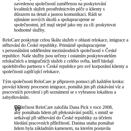
zavedenou společností zaměřenou na poskytování
kvalitních služeb prostřednictvím péče o klienty s
důrazem na detail a jasnou komunikaci. Rádi se
ujímáme nových úkolů a spolupracujeme se
společnostmi, jež mají stejně jako my za cíl: poskytovat
hodnotné služby.
ReloCare poskytuje celou škálu služeb v oblasti relokace, imigrace a
stěhování do České republiky. Primárně spolupracujeme
s personálními odděleními mezinárodních společností v České
republice. Naše služby jsou určeny i ostatním poskytovatelům
relokačních a imigračních služeb z celého světa, kteří hledají
spolehlivého partnera v České republice pro své korporátní klienty a
společnosti zajišťující relokace.
Tým společnosti ReloCare je připraven pomoci při každém kroku:
provází klienty procesem imigrace, pomáhá jim při získávání víz a
pracovních povolení i při seznámení se s vybranou lokalitou a
zabydlováním.
Společnost ReloCare založila Dana Pick v roce 2008,
aby pomáhala lidem při překonávání potíží, s nimiž se
setkávají při stěhování do České republiky za účelem
hledání pracovních příležitostí. Danina snaha pomáhat
lidem byla základním kamenem, na kterém postavila