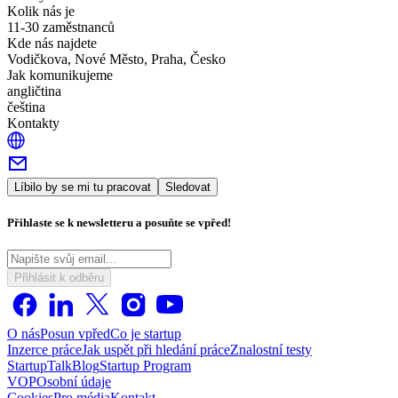
Kolik nás je
11-30 zaměstnanců
Kde nás najdete
Vodičkova, Nové Město, Praha, Česko
Jak komunikujeme
angličtina
čeština
Kontakty
Líbilo by se mi tu pracovat
Sledovat
Přihlaste se k newsletteru a posuňte se vpřed!
Přihlásit k odběru
O nás
Posun vpřed
Co je startup
Inzerce práce
Jak uspět při hledání práce
Znalostní testy
StartupTalk
Blog
Startup Program
VOP
Osobní údaje
Cookies
Pro média
Kontakt