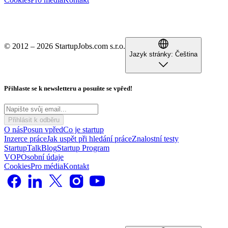
© 2012 – 2026 StartupJobs.com s.r.o.
Jazyk stránky:
Čeština
Přihlaste se k newsletteru a posuňte se vpřed!
Přihlásit k odběru
O nás
Posun vpřed
Co je startup
Inzerce práce
Jak uspět při hledání práce
Znalostní testy
StartupTalk
Blog
Startup Program
VOP
Osobní údaje
Cookies
Pro média
Kontakt