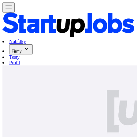
Nabídky
Firmy
Testy
Profil