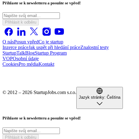
Přihlaste se k newsletteru a posuňte se vpřed!
Přihlásit k odběru
O nás
Posun vpřed
Co je startup
Inzerce práce
Jak uspět při hledání práce
Znalostní testy
StartupTalk
Blog
Startup Program
VOP
Osobní údaje
Cookies
Pro média
Kontakt
© 2012 – 2026 StartupJobs.com s.r.o.
Jazyk stránky:
Čeština
Přihlaste se k newsletteru a posuňte se vpřed!
Přihlásit k odběru