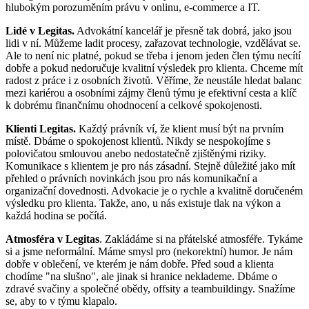
hlubokým porozuměním právu v onlinu, e-commerce a IT.
Lidé v Legitas.
Advokátní kancelář je přesně tak dobrá, jako jsou
lidi v ní. Můžeme ladit procesy, zařazovat technologie, vzdělávat se.
Ale to není nic platné, pokud se třeba i jenom jeden člen týmu necítí
dobře a pokud nedoručuje kvalitní výsledek pro klienta. Chceme mít
radost z práce i z osobních životů. Věříme, že neustále hledat balanc
mezi kariérou a osobními zájmy členů týmu je efektivní cesta a klíč
k dobrému finančnímu ohodnocení a celkové spokojenosti.
Klienti Legitas.
Každý právník ví, že klient musí být na prvním
místě. Dbáme o spokojenost klientů. Nikdy se nespokojíme s
polovičatou smlouvou anebo nedostatečně zjištěnými riziky.
Komunikace s klientem je pro nás zásadní. Stejně důležité jako mít
přehled o právních novinkách jsou pro nás komunikační a
organizační dovednosti. Advokacie je o rychle a kvalitně doručeném
výsledku pro klienta. Takže, ano, u nás existuje tlak na výkon a
každá hodina se počítá.
Atmosféra v Legitas
. Zakládáme si na přátelské atmosféře. Tykáme
si a jsme neformální. Máme smysl pro (nekorektní) humor. Je nám
dobře v oblečení, ve kterém je nám dobře. Před soud a klienta
chodíme "na slušno", ale jinak si hranice neklademe. Dbáme o
zdravé svačiny a společné obědy, offsity a teambuildingy. Snažíme
se, aby to v týmu klapalo.