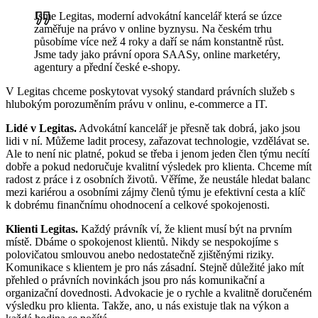
Jsme Legitas, moderní advokátní kancelář která se úzce
zaměřuje na právo v online byznysu. Na českém trhu
působíme více než 4 roky a daří se nám konstantně růst.
Jsme tady jako právní opora SAASy, online marketéry,
agentury a přední české e-shopy.
V Legitas chceme poskytovat vysoký standard právních služeb s
hlubokým porozuměním právu v onlinu, e-commerce a IT.
Lidé v Legitas.
Advokátní kancelář je přesně tak dobrá, jako jsou
lidi v ní. Můžeme ladit procesy, zařazovat technologie, vzdělávat se.
Ale to není nic platné, pokud se třeba i jenom jeden člen týmu necítí
dobře a pokud nedoručuje kvalitní výsledek pro klienta. Chceme mít
radost z práce i z osobních životů. Věříme, že neustále hledat balanc
mezi kariérou a osobními zájmy členů týmu je efektivní cesta a klíč
k dobrému finančnímu ohodnocení a celkové spokojenosti.
Klienti Legitas.
Každý právník ví, že klient musí být na prvním
místě. Dbáme o spokojenost klientů. Nikdy se nespokojíme s
polovičatou smlouvou anebo nedostatečně zjištěnými riziky.
Komunikace s klientem je pro nás zásadní. Stejně důležité jako mít
přehled o právních novinkách jsou pro nás komunikační a
organizační dovednosti. Advokacie je o rychle a kvalitně doručeném
výsledku pro klienta. Takže, ano, u nás existuje tlak na výkon a