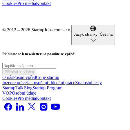
Cookies
Pro média
Kontakt
© 2012 – 2026 StartupJobs.com s.r.o.
Jazyk stránky:
Čeština
Přihlaste se k newsletteru a posuňte se vpřed!
Přihlásit k odběru
O nás
Posun vpřed
Co je startup
Inzerce práce
Jak uspět při hledání práce
Znalostní testy
StartupTalk
Blog
Startup Program
VOP
Osobní údaje
Cookies
Pro média
Kontakt