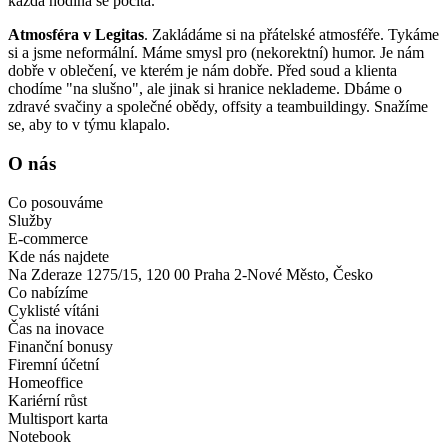
každá hodina se počítá.
Atmosféra v Legitas
. Zakládáme si na přátelské atmosféře. Tykáme
si a jsme neformální. Máme smysl pro (nekorektní) humor. Je nám
dobře v oblečení, ve kterém je nám dobře. Před soud a klienta
chodíme "na slušno", ale jinak si hranice neklademe. Dbáme o
zdravé svačiny a společné obědy, offsity a teambuildingy. Snažíme
se, aby to v týmu klapalo.
O nás
Co posouváme
Služby
E-commerce
Kde nás najdete
Na Zderaze 1275/15, 120 00 Praha 2-Nové Město, Česko
Co nabízíme
Cyklisté vítáni
Čas na inovace
Finanční bonusy
Firemní účetní
Homeoffice
Kariérní růst
Multisport karta
Notebook