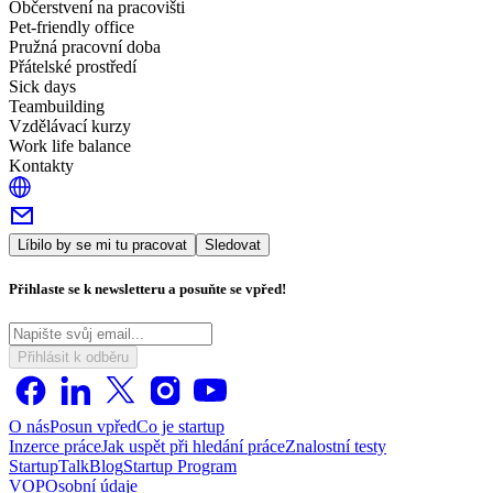
Občerstvení na pracovišti
Pet-friendly office
Pružná pracovní doba
Přátelské prostředí
Sick days
Teambuilding
Vzdělávací kurzy
Work life balance
Kontakty
Líbilo by se mi tu pracovat
Sledovat
Přihlaste se k newsletteru a posuňte se vpřed!
Přihlásit k odběru
O nás
Posun vpřed
Co je startup
Inzerce práce
Jak uspět při hledání práce
Znalostní testy
StartupTalk
Blog
Startup Program
VOP
Osobní údaje