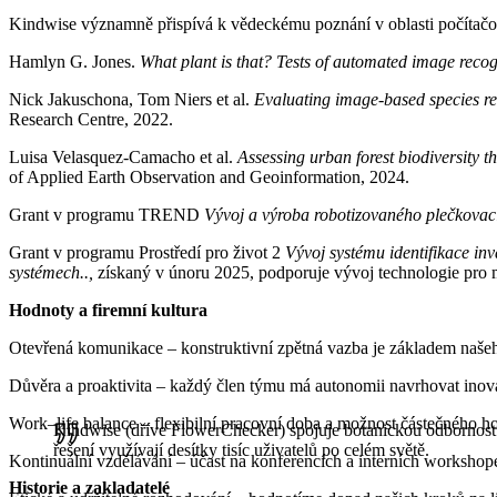
Kindwise významně přispívá k vědeckému poznání v oblasti počítačové
Hamlyn G. Jones.
What plant is that? Tests of automated image recogni
Nick Jakuschona, Tom Niers et al.
Evaluating image-based species rec
Research Centre, 2022.
Luisa Velasquez-Camacho et al.
Assessing urban forest biodiversity t
of Applied Earth Observation and Geoinformation, 2024.
Grant v programu TREND
Vývoj a výroba robotizovaného plečkovací
Grant v programu Prostředí pro život 2
Vývoj systému identifikace in
systémech..
,
získaný v únoru 2025, podporuje vývoj technologie pro
Hodnoty a firemní kultura
Otevřená komunikace – konstruktivní zpětná vazba je základem našeh
Důvěra a proaktivita – každý člen týmu má autonomii navrhovat inov
Work–life balance – flexibilní pracovní doba a možnost částečného 
Kindwise (dříve FlowerChecker) spojuje botanickou odbornost s 
řešení využívají desítky tisíc uživatelů po celém světě.
Kontinuální vzdělávání – účast na konferencích a interních workshope
Historie a zakladatelé