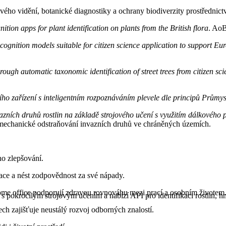
ho vidění, botanické diagnostiky a ochrany biodiverzity prostřednict
tion apps for plant identification on plants from the British flora
. AoB
ognition models suitable for citizen science application to support Eur
hrough automatic taxonomic identification of street trees from citizen s
ho zařízení s inteligentním rozpoznáváním plevele dle principů Průmy
vazních druhů rostlin na základě strojového učení s využitím dálkového 
 mechanické odstraňování invazních druhů ve chráněných územích.
o zlepšování.
ace a nést zodpovědnost za své nápady.
home office podporují zdravou rovnováhu mezi prací a osobním životem
pokročilým strojovým učením a nabízí API pro identifikaci rostlin, hm
ch zajišťuje neustálý rozvoj odborných znalostí.