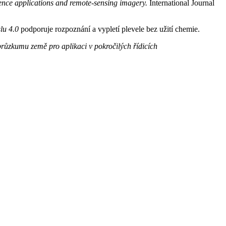
cience applications and remote-sensing imagery.
International Journal
slu 4.0
podporuje rozpoznání a vypletí plevele bez užití chemie.
průzkumu země pro aplikaci v pokročilých řídicích
.