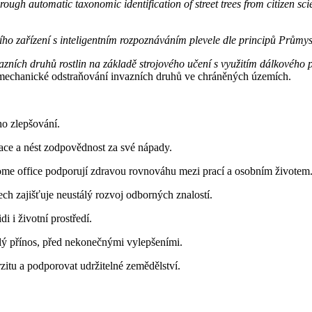
hrough automatic taxonomic identification of street trees from citizen s
ho zařízení s inteligentním rozpoznáváním plevele dle principů Průmy
vazních druhů rostlin na základě strojového učení s využitím dálkového 
 mechanické odstraňování invazních druhů ve chráněných územích.
o zlepšování.
ace a nést zodpovědnost za své nápady.
home office podporují zdravou rovnováhu mezi prací a osobním životem
ch zajišťuje neustálý rozvoj odborných znalostí.
 i životní prostředí.
chlý přínos, před nekonečnými vylepšeními.
rzitu a podporovat udržitelné zemědělství.