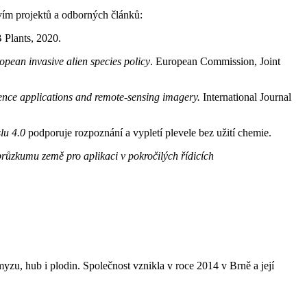
vím projektů a odborných článků:
 Plants, 2020.
opean invasive alien species policy
. European Commission, Joint
cience applications and remote-sensing imagery.
International Journal
slu 4.0
podporuje rozpoznání a vypletí plevele bez užití chemie.
průzkumu země pro aplikaci v pokročilých řídicích
.
yzu, hub i plodin. Společnost vznikla v roce 2014 v Brně a její