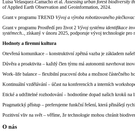
Luisa Velasquez-Camacho et al.
Assessing urban forest biodiversity t
of Applied Earth Observation and Geoinformation, 2024.
Grant v programu TREND
Vývoj a výroba robotizovaného plečkovací
Grant v programu Prostředí pro život 2
Vývoj systému identifikace in
systémech..
,
získaný v únoru 2025, podporuje vývoj technologie pro
Hodnoty a firemní kultura
Otevřená komunikace – konstruktivní zpětná vazba je základem našeh
Důvěra a proaktivita – každý člen týmu má autonomii navrhovat inov
Work–life balance – flexibilní pracovní doba a možnost částečného 
Kontinuální vzdělávání – účast na konferencích a interních workshope
Etické a udržitelné rozhodování – hodnotíme dopad našich kroků na lidi
Pragmatický přístup – preferujeme funkční řešení, která přinášejí ry
Pozitivní vliv na svět – věříme, že technologie mohou chránit biodive
O nás