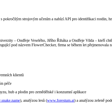
pokročilým strojovým učením a nabízí API pro identifikaci rostlin, hm
verzity – Ondřeje Veselého, Jiřího Řiháka a Ondřeje Vilda – kteří chtěli
ngující pod názvem FlowerChecker, firma se během let přejmenovala na 
iremních klientů
ím péče
yzu, hub a plodin pro zemědělské i konzumní aplikace
snake.name
), analýzou lesů (
www.forestum.ai
) a analýzou zeleně podé