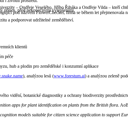
 i životní prostředí.
verzity – Ondřeje Veselého, Jiřího Řiháka a Ondřeje Vilda – kteří chtěli
chlý přínos, před nekonečnými vylepšeními.
ngující pod názvem FlowerChecker, firma se během let přejmenovala na 
rzitu a podporovat udržitelné zemědělství.
iremních klientů
ím péče
yzu, hub a plodin pro zemědělské i konzumní aplikace
snake.name
), analýzou lesů (
www.forestum.ai
) a analýzou zeleně podé
ho vidění, botanické diagnostiky a ochrany biodiverzity prostřednict
tion apps for plant identification on plants from the British flora
. AoB
ognition models suitable for citizen science application to support Eur