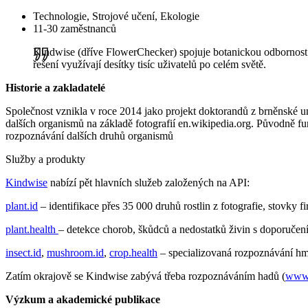
Technologie, Strojové učení, Ekologie
11-30 zaměstnanců
Kindwise (dříve FlowerChecker) spojuje botanickou odbornost s 
řešení využívají desítky tisíc uživatelů po celém světě.
Historie a zakladatelé
Společnost vznikla v roce 2014 jako projekt doktorandů z brněnské uni
dalších organismů na základě fotografií en.wikipedia.org. Původně fu
rozpoznávání dalších druhů organismů
Služby a produkty
Kindwise
nabízí pět hlavních služeb založených na API:
plant.id
– identifikace přes 35 000 druhů rostlin z fotografie, stovky f
plant.health
– detekce chorob, škůdců a nedostatků živin s doporučen
insect.id
,
mushroom.id
,
crop.health
– specializovaná rozpoznávání hm
Zatím okrajově se Kindwise zabývá třeba rozpoznáváním hadů (
www.
Výzkum a akademické publikace