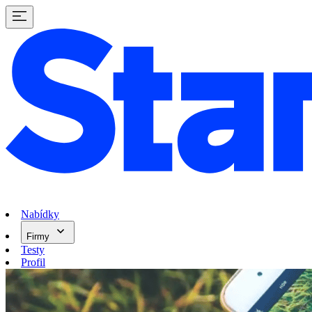
Nabídky
Firmy
Testy
Profil