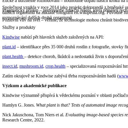
Etické a udržitelné rozhodování – hodnotíme dopad našich kroků na lidi
Společnost vznikla v roce 2014 jako projekt doktorandů z brněnské uni
Pragmatický přístup – preferujeme funkční řešení, která přinášejí ry
dalších organismů na základě fotografií en.wikipedia.org. Původně fu
rozpoznávání dalších druhů organismů
Pozitivní vliv na svět – věříme, že technologie mohou chránit biodive
Služby a produkty
Kindwise
nabízí pět hlavních služeb založených na API:
plant.id
– identifikace přes 35 000 druhů rostlin z fotografie, stovky f
plant.health
– detekce chorob, škůdců a nedostatků živin s doporučen
insect.id
,
mushroom.id
,
crop.health
– specializovaná rozpoznávání hm
Zatím okrajově se Kindwise zabývá třeba rozpoznáváním hadů (
www.
Výzkum a akademické publikace
Kindwise významně přispívá k vědeckému poznání v oblasti počítačové
Hamlyn G. Jones.
What plant is that? Tests of automated image recogni
Nick Jakuschona, Tom Niers et al.
Evaluating image-based species rec
Research Centre, 2022.