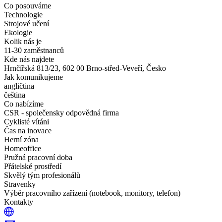
Co posouváme
Technologie
Strojové učení
Ekologie
Kolik nás je
11-30 zaměstnanců
Kde nás najdete
Hrnčířská 813/23, 602 00 Brno-střed-Veveří, Česko
Jak komunikujeme
angličtina
čeština
Co nabízíme
CSR - společensky odpovědná firma
Cyklisté vítáni
Čas na inovace
Herní zóna
Homeoffice
Pružná pracovní doba
Přátelské prostředí
Skvělý tým profesionálů
Stravenky
Výběr pracovního zařízení (notebook, monitory, telefon)
Kontakty