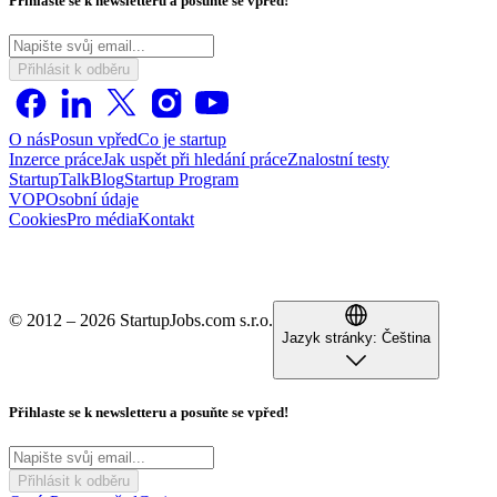
Přihlaste se k newsletteru a posuňte se vpřed!
Přihlásit k odběru
O nás
Posun vpřed
Co je startup
Inzerce práce
Jak uspět při hledání práce
Znalostní testy
StartupTalk
Blog
Startup Program
VOP
Osobní údaje
Cookies
Pro média
Kontakt
© 2012 – 2026 StartupJobs.com s.r.o.
Jazyk stránky:
Čeština
Přihlaste se k newsletteru a posuňte se vpřed!
Přihlásit k odběru