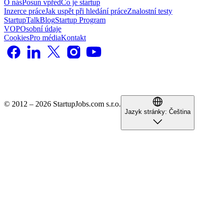
O nás
Posun vpřed
Co je startup
Inzerce práce
Jak uspět při hledání práce
Znalostní testy
StartupTalk
Blog
Startup Program
VOP
Osobní údaje
Cookies
Pro média
Kontakt
© 2012 – 2026 StartupJobs.com s.r.o.
Jazyk stránky:
Čeština