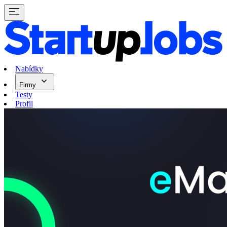
Nabídky
Firmy
Testy
Profil