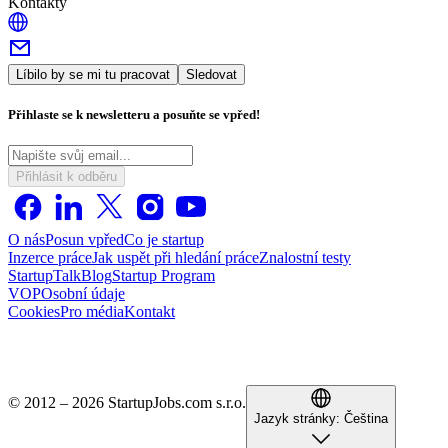
Kontakty
Líbilo by se mi tu pracovat
Sledovat
Přihlaste se k newsletteru a posuňte se vpřed!
Přihlásit k odběru
O nás
Posun vpřed
Co je startup
Inzerce práce
Jak uspět při hledání práce
Znalostní testy
StartupTalk
Blog
Startup Program
VOP
Osobní údaje
Cookies
Pro média
Kontakt
© 2012 – 2026 StartupJobs.com s.r.o.
Jazyk stránky:
Čeština