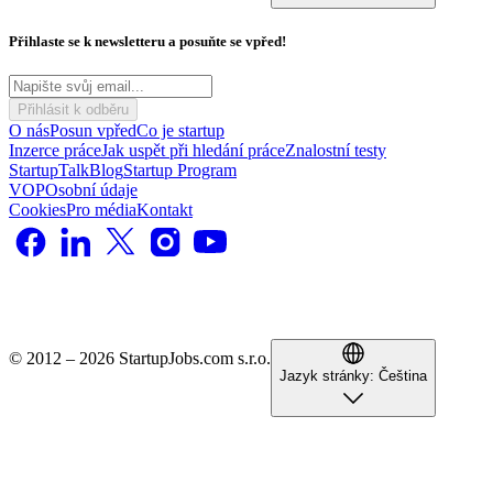
Přihlaste se k newsletteru a posuňte se vpřed!
Přihlásit k odběru
O nás
Posun vpřed
Co je startup
Inzerce práce
Jak uspět při hledání práce
Znalostní testy
StartupTalk
Blog
Startup Program
VOP
Osobní údaje
Cookies
Pro média
Kontakt
© 2012 – 2026 StartupJobs.com s.r.o.
Jazyk stránky:
Čeština