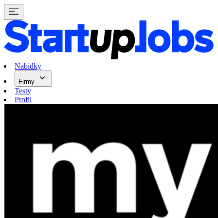
Nabídky
Firmy
Testy
Profil