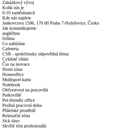
Zakázkový vývoj
Kolik nás je
0-10 zaměstnanců
Kde nás najdete
Jankovcova 1596, 170 00 Praha 7-Holešovice, Česko
Jak komunikujeme
angličtina
čeština
Co nabízíme
Cafeteria
CSR - společensky odpovědná firma
Cyklisté vítáni
Čas na inovace
Herní zóna
Homeoffice
Multisport karta
Notebook
Občerstvení na pracovišti
Parkoviště
Pet-friendly office
Pružná pracovní doba
Přátelské prostředí
Relaxační zóna
Sick days
Skvělý tým profesionálů