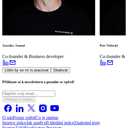
Jaroslav Janouš
Petr Vobecký
Co-founder & Business developer
Co-founder & D
Líbilo by se mi tu pracovat
Sledovat
Přihlaste se k newsletteru a posuňte se vpřed!
Přihlásit k odběru
O nás
Posun vpřed
Co je startup
Inzerce práce
Jak uspět při hledání práce
Znalostní testy
StartupTalk
Blog
Startup Program