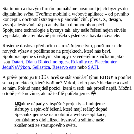
Startupům a dravým firmám pomáháme posunout jejich byznys do
digitálního světa. Tvoříme mobilní a webové aplikace – od prvního
konceptu, obchodní strategie a plánování cílů, přes UX, design,
vývoj a testování, až po analytiku a dlouhodobou péči.
Spojujeme technologie a byznys tak, aby naše řešení nejen skvěle
vypadala, ale aby hlavně přinášela výsledky a bavila uživatele.
Rosteme doslova před očima – rozšiřujeme tým, pouštíme se do
nových výzev a podílíme se na projektech, které nás baví.
Spolupracujeme s českými startupy i zavedenými značkami jako
jsou
Datart
,
Diana Biotechnologies
,
Reknihy.cz
,
Placehunter
,
JeduNaVýkon
,
Sellastica
,
Reservo eats
nebo
SATI
.
A právě proto jsi tu! 💥 Chceš se stát součástí týmu
EDGY
a podílet
se na projektech, které tvoříme? Mrkni, koho právě hledáme a ozvi
se nám. Pokud nenajdeš pozici, která ti sedí, tak prostě napiš. Možná
o tobě ještě nevíme, ale už teď tě potřebujeme. 🤩
Měníme nápady v úspěšné projekty – budujeme
startupy a spin-off řešení, které mají reálný dopad.
Specializujeme se na mobilní a webové aplikace,
pomáháme s digitalizací byznysů a sdílíme naše
zkušenosti ze startupového světa.