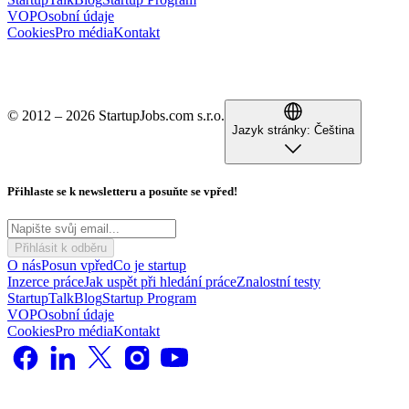
VOP
Osobní údaje
Cookies
Pro média
Kontakt
© 2012 – 2026 StartupJobs.com s.r.o.
Jazyk stránky:
Čeština
Přihlaste se k newsletteru a posuňte se vpřed!
Přihlásit k odběru
O nás
Posun vpřed
Co je startup
Inzerce práce
Jak uspět při hledání práce
Znalostní testy
StartupTalk
Blog
Startup Program
VOP
Osobní údaje
Cookies
Pro média
Kontakt