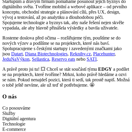
Startupům a dravým firmám pomáháme posunout jejich byznys do
digitálního světa. Tvoříme mobilní a webové aplikace – od prvního
konceptu, obchodní strategie a plánování cílů, přes UX, design,
vývoj a testování, až po analytiku a dlouhodobou péči.
Spojujeme technologie a byznys tak, aby naše řešení nejen skvěle
vypadala, ale aby hlavně přinášela výsledky a bavila uživatele.
Rosteme doslova před očima – rozšiřujeme tým, pouštíme se do
nových výzev a podílíme se na projektech, které nás baví.
Spolupracujeme s českými startupy i zavedenými značkami jako
jsou
Datart
,
Diana Biotechnologies
,
Reknihy.cz
,
Placehunter
,
JeduNaVýkon
,
Sellastica
,
Reservo eats
nebo
SATI
.
A právě proto jsi tu! 💥 Chceš se stát součástí týmu
EDGY
a podílet
se na projektech, které tvoříme? Mrkni, koho právě hledáme a ozvi
se nám. Pokud nenajdeš pozici, která ti sedí, tak prostě napiš. Možná
o tobě ještě nevíme, ale už teď tě potřebujeme. 🤩
O nás
Co posouváme
Služby
Digitální agentura
Technologie
E-commerce