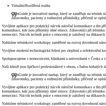
Virtuální/Rozšířená realita
ComGuide je inovativní startup, který se zaměřuje na trénink ná
zdravotníky, pacienty a rodinnými příslušníky, přičemž se opír
Vyvíjíme aplikace pro praktický nácvik náročné komunikace a tím přís
komunikace, kde jsou přítomny silné emoce. Zdravotníci při tréninku 
nemocnici. Nácvik technik práce s emocemi je založený na důkazech (
Nabízíme tréninkové workshopy zaměřené na rozvoj dovedností náročn
Vyvíjíme moderní technologická řešení pro zlepšení a zefektivnění ko
Spolupracujeme s nemocnicemi, klinikami a univerzitami v Česku a v
Naši lektoři jsou špičkoví profesionálové v oboru, s řadou bohatých z
ComGuide je inovativní startup, který se zaměřuje na trénink ná
zdravotníky, pacienty a rodinnými příslušníky, přičemž se opír
Vyvíjíme aplikace pro praktický nácvik náročné komunikace a tím přís
komunikace, kde jsou přítomny silné emoce. Zdravotníci při tréninku 
nemocnici. Nácvik technik práce s emocemi je založený na důkazech (
Nabízíme tréninkové workshopy zaměřené na rozvoj dovedností náročn