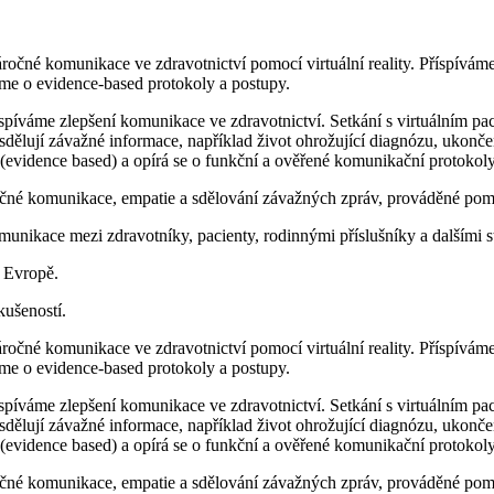
ročné komunikace ve zdravotnictví pomocí virtuální reality. Příspíváme 
áme o evidence-based protokoly a postupy.
píváme zlepšení komunikace ve zdravotnictví. Setkání s virtuálním pac
sdělují závažné informace, například život ohrožující diagnózu, ukonč
evidence based) a opírá se o funkční a ověřené komunikační protokoly
é komunikace, empatie a sdělování závažných zpráv, prováděné pomocí
munikace mezi zdravotníky, pacienty, rodinnými příslušníky a dalšími s
 Evropě.
kušeností.
ročné komunikace ve zdravotnictví pomocí virtuální reality. Příspíváme 
áme o evidence-based protokoly a postupy.
píváme zlepšení komunikace ve zdravotnictví. Setkání s virtuálním pac
sdělují závažné informace, například život ohrožující diagnózu, ukonč
evidence based) a opírá se o funkční a ověřené komunikační protokoly
é komunikace, empatie a sdělování závažných zpráv, prováděné pomocí