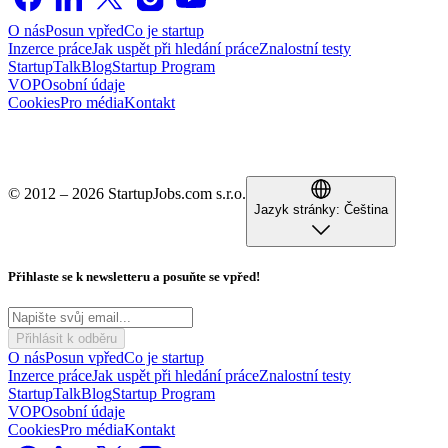
O nás
Posun vpřed
Co je startup
Inzerce práce
Jak uspět při hledání práce
Znalostní testy
StartupTalk
Blog
Startup Program
VOP
Osobní údaje
Cookies
Pro média
Kontakt
© 2012 – 2026 StartupJobs.com s.r.o.
Jazyk stránky:
Čeština
Přihlaste se k newsletteru a posuňte se vpřed!
Přihlásit k odběru
O nás
Posun vpřed
Co je startup
Inzerce práce
Jak uspět při hledání práce
Znalostní testy
StartupTalk
Blog
Startup Program
VOP
Osobní údaje
Cookies
Pro média
Kontakt