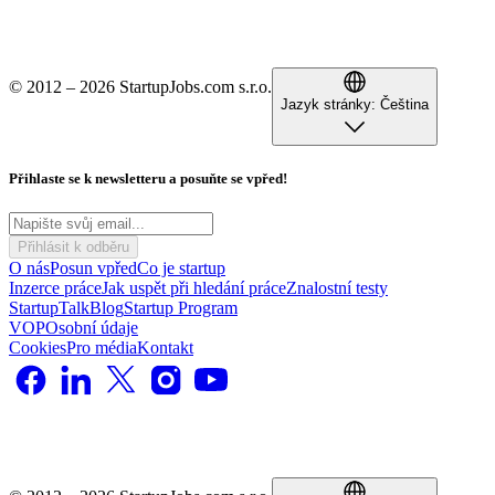
© 2012 – 2026 StartupJobs.com s.r.o.
Jazyk stránky:
Čeština
Přihlaste se k newsletteru a posuňte se vpřed!
Přihlásit k odběru
O nás
Posun vpřed
Co je startup
Inzerce práce
Jak uspět při hledání práce
Znalostní testy
StartupTalk
Blog
Startup Program
VOP
Osobní údaje
Cookies
Pro média
Kontakt