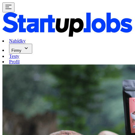
Nabídky
Firmy
Testy
Profil