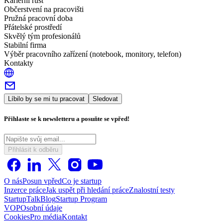
Kariérní růst
Občerstvení na pracovišti
Pružná pracovní doba
Přátelské prostředí
Skvělý tým profesionálů
Stabilní firma
Výběr pracovního zařízení (notebook, monitory, telefon)
Kontakty
Líbilo by se mi tu pracovat
Sledovat
Přihlaste se k newsletteru a posuňte se vpřed!
Přihlásit k odběru
O nás
Posun vpřed
Co je startup
Inzerce práce
Jak uspět při hledání práce
Znalostní testy
StartupTalk
Blog
Startup Program
VOP
Osobní údaje
Cookies
Pro média
Kontakt