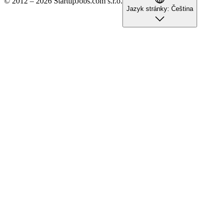
© 2012 – 2026 StartupJobs.com s.r.o.
Jazyk stránky:
Čeština