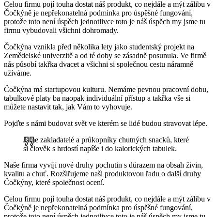
Celou firmu pojí touha dostat náš produkt, co nejdále a mýt zálibu v
Čočkýně je nepřekonatelná podmínka pro úspěšné fungování,
protože toto není úspěch jednotlivce toto je náš úspěch my jsme tu
firmu vybudovali všichni dohromady.
Čočkýna vznikla před několika lety jako studentský projekt na
Zemědelské univerzitě a od té doby se zásadně posunula. Ve firmě
nás působí takřka dvacet a všichni si společnou cestu náramně
užíváme.
Čočkýna má startupovou kulturu. Nemáme pevnou pracovní dobu,
tabulkové platy ba naopak individuální přístup a takřka vše si
můžete nastavit tak, jak Vám to vyhovuje.
Pojďte s námi budovat svět ve kterém se lidé budou stravovat lépe.
Jsme zakladatelé a průkopníky chutných snacků, které
si člověk s hrdostí napíše i do kalorických tabulek.
Naše firma vyvíjí nové druhy pochutin s důrazem na obsah živin,
kvalitu a chuť. Rozšiřujeme naši produktovou řadu o další druhy
Čočkýny, které společnost ocení.
Celou firmu pojí touha dostat náš produkt, co nejdále a mýt zálibu v
Čočkýně je nepřekonatelná podmínka pro úspěšné fungování,
protože toto není úspěch jednotlivce toto je náš úspěch my jsme tu