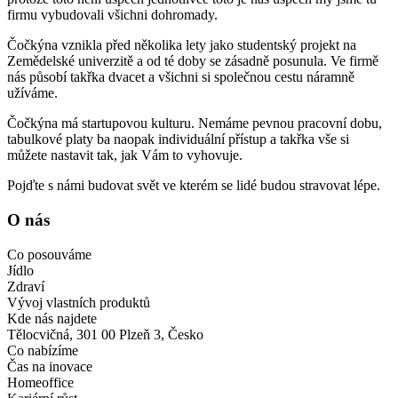
firmu vybudovali všichni dohromady.
Čočkýna vznikla před několika lety jako studentský projekt na
Zemědelské univerzitě a od té doby se zásadně posunula. Ve firmě
nás působí takřka dvacet a všichni si společnou cestu náramně
užíváme.
Čočkýna má startupovou kulturu. Nemáme pevnou pracovní dobu,
tabulkové platy ba naopak individuální přístup a takřka vše si
můžete nastavit tak, jak Vám to vyhovuje.
Pojďte s námi budovat svět ve kterém se lidé budou stravovat lépe.
O nás
Co posouváme
Jídlo
Zdraví
Vývoj vlastních produktů
Kde nás najdete
Tělocvičná, 301 00 Plzeň 3, Česko
Co nabízíme
Čas na inovace
Homeoffice