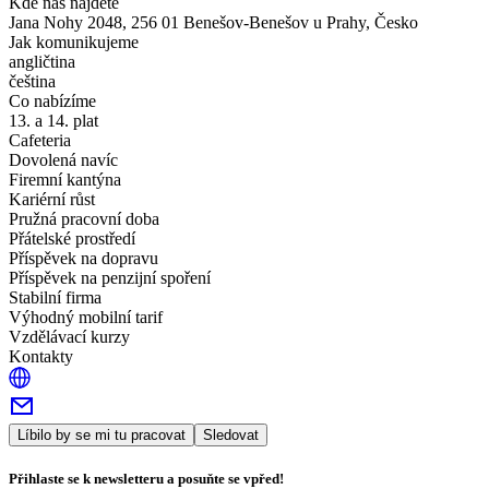
Kde nás najdete
Jana Nohy 2048, 256 01 Benešov-Benešov u Prahy, Česko
Jak komunikujeme
angličtina
čeština
Co nabízíme
13. a 14. plat
Cafeteria
Dovolená navíc
Firemní kantýna
Kariérní růst
Pružná pracovní doba
Přátelské prostředí
Příspěvek na dopravu
Příspěvek na penzijní spoření
Stabilní firma
Výhodný mobilní tarif
Vzdělávací kurzy
Kontakty
Líbilo by se mi tu pracovat
Sledovat
Přihlaste se k newsletteru a posuňte se vpřed!