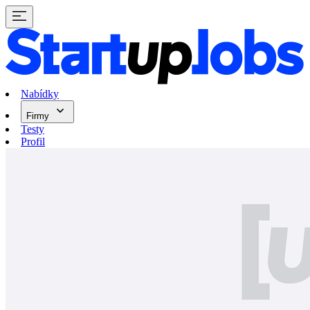
Nabídky
Firmy
Testy
Profil