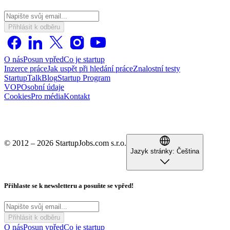
Přihlásit k odběru
O nás
Posun vpřed
Co je startup
Inzerce práce
Jak uspět při hledání práce
Znalostní testy
StartupTalk
Blog
Startup Program
VOP
Osobní údaje
Cookies
Pro média
Kontakt
© 2012 – 2026 StartupJobs.com s.r.o.
Jazyk stránky:
Čeština
Přihlaste se k newsletteru a posuňte se vpřed!
Přihlásit k odběru
O nás
Posun vpřed
Co je startup