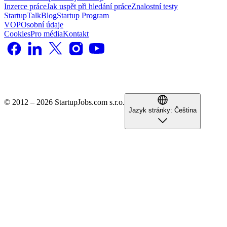
Inzerce práce
Jak uspět při hledání práce
Znalostní testy
StartupTalk
Blog
Startup Program
VOP
Osobní údaje
Cookies
Pro média
Kontakt
© 2012 – 2026 StartupJobs.com s.r.o.
Jazyk stránky:
Čeština