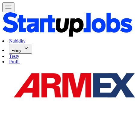
Nabídky
Firmy
Testy
Profil