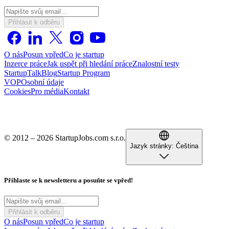
Přihlásit k odběru
O nás
Posun vpřed
Co je startup
Inzerce práce
Jak uspět při hledání práce
Znalostní testy
StartupTalk
Blog
Startup Program
VOP
Osobní údaje
Cookies
Pro média
Kontakt
© 2012 – 2026 StartupJobs.com s.r.o.
Jazyk stránky:
Čeština
Přihlaste se k newsletteru a posuňte se vpřed!
Přihlásit k odběru
O nás
Posun vpřed
Co je startup