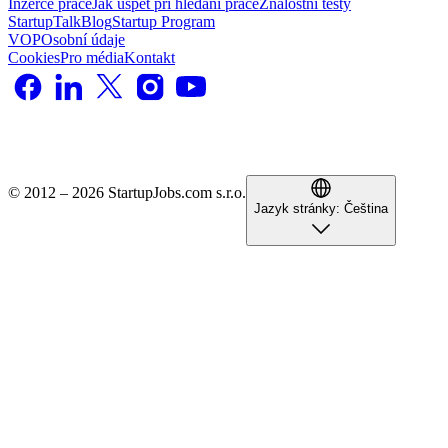
Inzerce práce
Jak uspět při hledání práce
Znalostní testy
StartupTalk
Blog
Startup Program
VOP
Osobní údaje
Cookies
Pro média
Kontakt
© 2012 – 2026 StartupJobs.com s.r.o.
Jazyk stránky:
Čeština