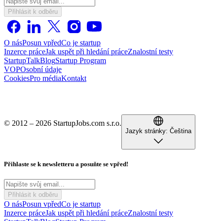
Přihlásit k odběru
O nás
Posun vpřed
Co je startup
Inzerce práce
Jak uspět při hledání práce
Znalostní testy
StartupTalk
Blog
Startup Program
VOP
Osobní údaje
Cookies
Pro média
Kontakt
© 2012 – 2026 StartupJobs.com s.r.o.
Jazyk stránky:
Čeština
Přihlaste se k newsletteru a posuňte se vpřed!
Přihlásit k odběru
O nás
Posun vpřed
Co je startup
Inzerce práce
Jak uspět při hledání práce
Znalostní testy