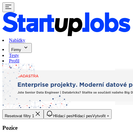
Nabídky
Firmy
Testy
Profil
Resetovat filtry
1
Hlídací pes
Hlídací pes
Vytvořit +
Pozice