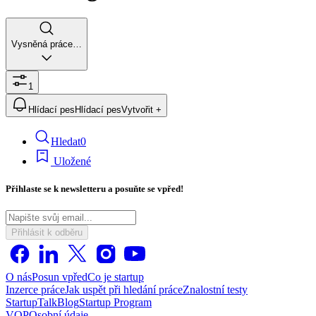
Vysněná práce…
1
Hlídací pes
Hlídací pes
Vytvořit +
Hledat
0
Uložené
Přihlaste se k newsletteru a posuňte se vpřed!
Přihlásit k odběru
O nás
Posun vpřed
Co je startup
Inzerce práce
Jak uspět při hledání práce
Znalostní testy
StartupTalk
Blog
Startup Program
VOP
Osobní údaje