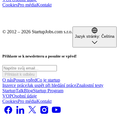
Cookies
Pro média
Kontakt
© 2012 – 2026 StartupJobs.com s.r.o.
Jazyk stránky:
Čeština
Přihlaste se k newsletteru a posuňte se vpřed!
Přihlásit k odběru
O nás
Posun vpřed
Co je startup
Inzerce práce
Jak uspět při hledání práce
Znalostní testy
StartupTalk
Blog
Startup Program
VOP
Osobní údaje
Cookies
Pro média
Kontakt