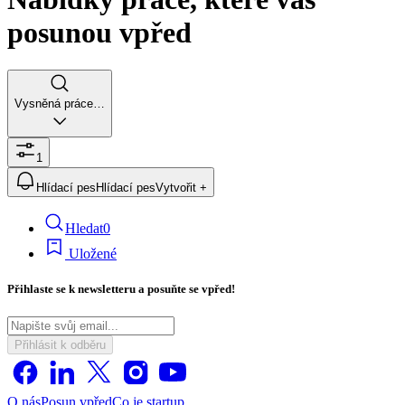
posunou vpřed
Vysněná práce…
1
Hlídací pes
Hlídací pes
Vytvořit +
Hledat
0
Uložené
Přihlaste se k newsletteru a posuňte se vpřed!
Přihlásit k odběru
O nás
Posun vpřed
Co je startup