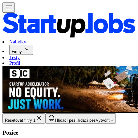
Nabídky
Firmy
Testy
Profil
Resetovat filtry
1
Hlídací pes
Hlídací pes
Vytvořit +
Pozice