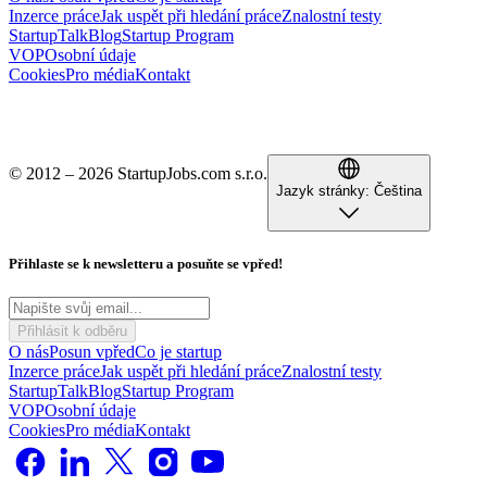
Inzerce práce
Jak uspět při hledání práce
Znalostní testy
StartupTalk
Blog
Startup Program
VOP
Osobní údaje
Cookies
Pro média
Kontakt
© 2012 – 2026 StartupJobs.com s.r.o.
Jazyk stránky:
Čeština
Přihlaste se k newsletteru a posuňte se vpřed!
Přihlásit k odběru
O nás
Posun vpřed
Co je startup
Inzerce práce
Jak uspět při hledání práce
Znalostní testy
StartupTalk
Blog
Startup Program
VOP
Osobní údaje
Cookies
Pro média
Kontakt