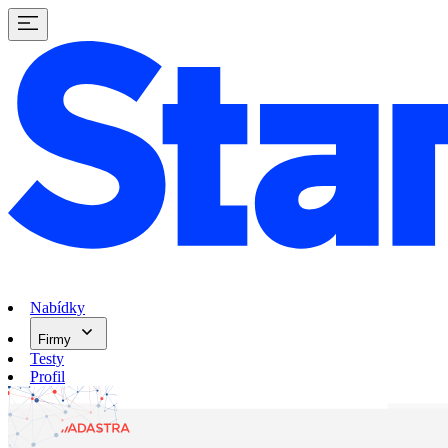
Nabídky
Firmy
Testy
Profil