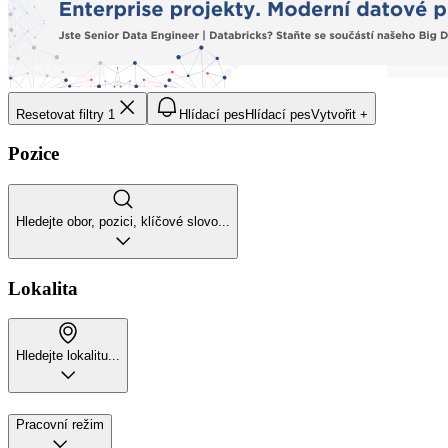
Resetovat filtry
1
Hlídací pes
Hlídací pes
Vytvořit +
Pozice
Hledejte obor, pozici, klíčové slovo...
Lokalita
Hledejte lokalitu...
Pracovní režim