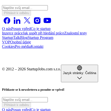
Přihlásit k odběru
O nás
Posun vpřed
Co je startup
Inzerce práce
Jak uspět při hledání práce
Znalostní testy
StartupTalk
Blog
Startup Program
VOP
Osobní údaje
Cookies
Pro média
Kontakt
© 2012 – 2026 StartupJobs.com s.r.o.
Jazyk stránky:
Čeština
Přihlaste se k newsletteru a posuňte se vpřed!
Přihlásit k odběru
O nás
Posun vpřed
Co je startup