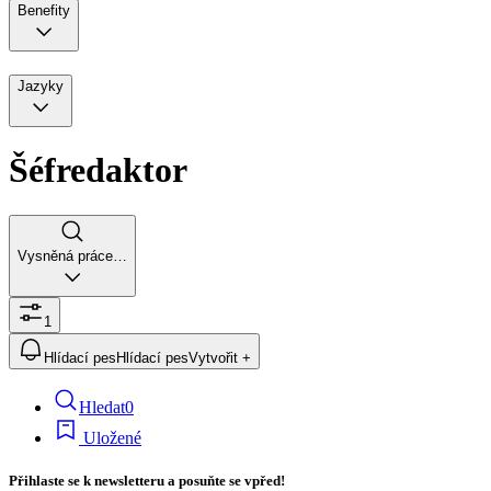
Benefity
Jazyky
Šéfredaktor
Vysněná práce…
1
Hlídací pes
Hlídací pes
Vytvořit +
Hledat
0
Uložené
Přihlaste se k newsletteru a posuňte se vpřed!