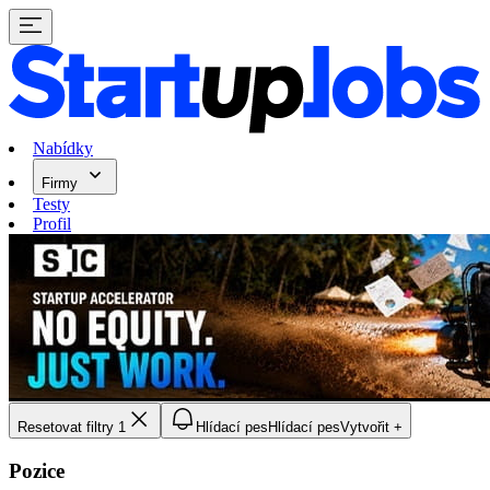
Nabídky
Firmy
Testy
Profil
Resetovat filtry
1
Hlídací pes
Hlídací pes
Vytvořit +
Pozice