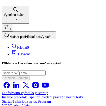
Vysněná práce…
1
Hlídací pes
Hlídací pes
Vytvořit +
Hledat
0
Uložené
Přihlaste se k newsletteru a posuňte se vpřed!
Přihlásit k odběru
O nás
Posun vpřed
Co je startup
Inzerce práce
Jak uspět při hledání práce
Znalostní testy
StartupTalk
Blog
Startup Program
VOP
Osobní údaje