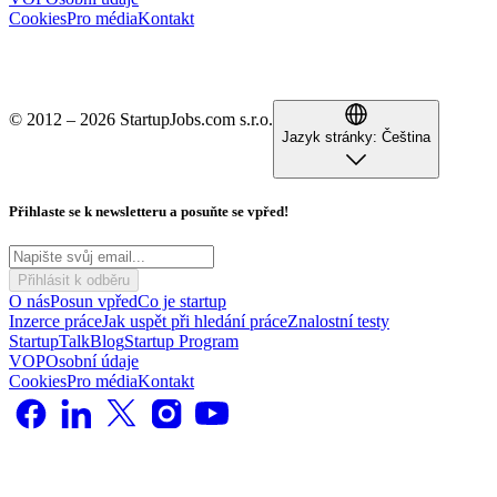
Cookies
Pro média
Kontakt
© 2012 – 2026 StartupJobs.com s.r.o.
Jazyk stránky:
Čeština
Přihlaste se k newsletteru a posuňte se vpřed!
Přihlásit k odběru
O nás
Posun vpřed
Co je startup
Inzerce práce
Jak uspět při hledání práce
Znalostní testy
StartupTalk
Blog
Startup Program
VOP
Osobní údaje
Cookies
Pro média
Kontakt