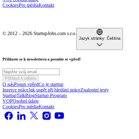
Cookies
Pro média
Kontakt
© 2012 – 2026 StartupJobs.com s.r.o.
Jazyk stránky:
Čeština
Přihlaste se k newsletteru a posuňte se vpřed!
Přihlásit k odběru
O nás
Posun vpřed
Co je startup
Inzerce práce
Jak uspět při hledání práce
Znalostní testy
StartupTalk
Blog
Startup Program
VOP
Osobní údaje
Cookies
Pro média
Kontakt