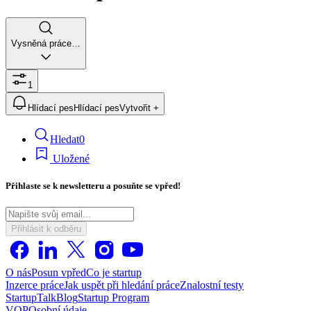
Vysněná práce…
1
Hlídací pes
Hlídací pes
Vytvořit +
Hledat
0
Uložené
Přihlaste se k newsletteru a posuňte se vpřed!
Přihlásit k odběru
O nás
Posun vpřed
Co je startup
Inzerce práce
Jak uspět při hledání práce
Znalostní testy
StartupTalk
Blog
Startup Program
VOP
Osobní údaje