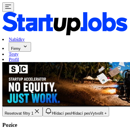
Nabídky
Firmy
Testy
Profil
Resetovat filtry
1
Hlídací pes
Hlídací pes
Vytvořit +
Pozice