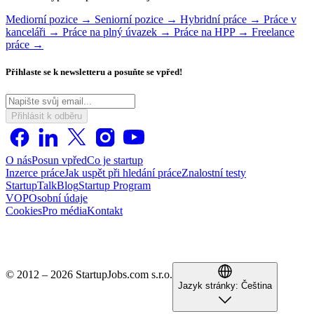
Mediorní pozice →
Seniorní pozice →
Hybridní práce →
Práce v
kanceláři →
Práce na plný úvazek →
Práce na HPP →
Freelance
práce →
Přihlaste se k newsletteru a posuňte se vpřed!
Přihlásit k odběru
O nás
Posun vpřed
Co je startup
Inzerce práce
Jak uspět při hledání práce
Znalostní testy
StartupTalk
Blog
Startup Program
VOP
Osobní údaje
Cookies
Pro média
Kontakt
© 2012 – 2026 StartupJobs.com s.r.o.
Jazyk stránky:
Čeština