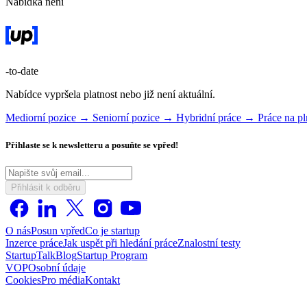
Nabídka není
-to-date
Nabídce vypršela platnost nebo již není aktuální.
Mediorní pozice →
Seniorní pozice →
Hybridní práce →
Práce na 
Přihlaste se k newsletteru a posuňte se vpřed!
Přihlásit k odběru
O nás
Posun vpřed
Co je startup
Inzerce práce
Jak uspět při hledání práce
Znalostní testy
StartupTalk
Blog
Startup Program
VOP
Osobní údaje
Cookies
Pro média
Kontakt