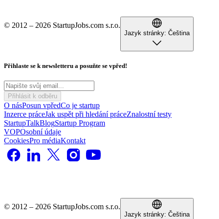
© 2012 – 2026 StartupJobs.com s.r.o.
Jazyk stránky:
Čeština
Přihlaste se k newsletteru a posuňte se vpřed!
Přihlásit k odběru
O nás
Posun vpřed
Co je startup
Inzerce práce
Jak uspět při hledání práce
Znalostní testy
StartupTalk
Blog
Startup Program
VOP
Osobní údaje
Cookies
Pro média
Kontakt
© 2012 – 2026 StartupJobs.com s.r.o.
Jazyk stránky:
Čeština