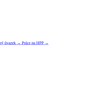
plný úvazek →
Práce na HPP →