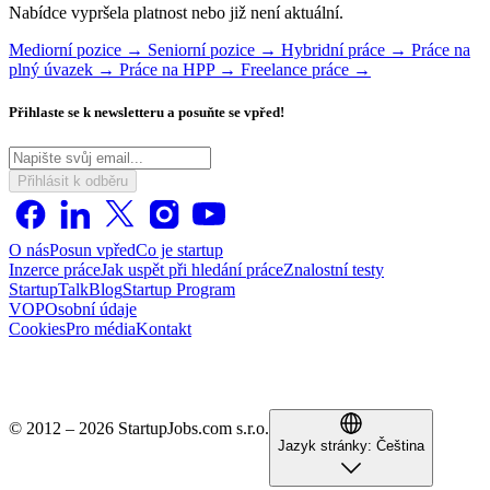
Nabídce vypršela platnost nebo již není aktuální.
Mediorní pozice →
Seniorní pozice →
Hybridní práce →
Práce na
plný úvazek →
Práce na HPP →
Freelance práce →
Přihlaste se k newsletteru a posuňte se vpřed!
Přihlásit k odběru
O nás
Posun vpřed
Co je startup
Inzerce práce
Jak uspět při hledání práce
Znalostní testy
StartupTalk
Blog
Startup Program
VOP
Osobní údaje
Cookies
Pro média
Kontakt
© 2012 – 2026 StartupJobs.com s.r.o.
Jazyk stránky:
Čeština